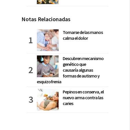
Notas Relacionadas
Tomarse de las manos
calma el dolor
Descubren mecanismo
genético que
causaría algunas
formas de autismo y
esquizofrenia
Pepinos en conserva, el
nuevo arma contra las
caries