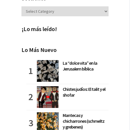
Secciones
¡Lo más leído!
Lo Más Nuevo
La “dolce vita” en la
Jerusalem bíblica
Chistes judíos: El talit y el
shofar
Mantecas y
chicharrones (schmeltz
y grebenes)