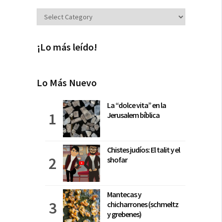
Secciones
¡Lo más leído!
Lo Más Nuevo
La “dolce vita” en la
Jerusalem bíblica
Chistes judíos: El talit y el
shofar
Mantecas y
chicharrones (schmeltz
y grebenes)