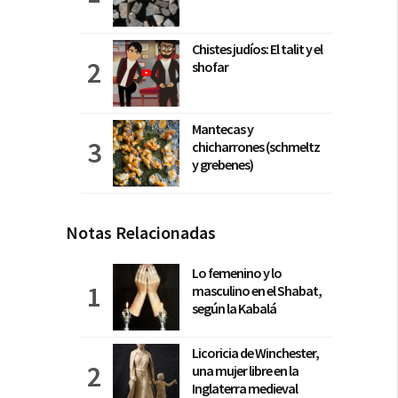
Chistes judíos: El talit y el
shofar
Mantecas y
chicharrones (schmeltz
y grebenes)
Notas Relacionadas
Lo femenino y lo
masculino en el Shabat,
según la Kabalá
Licoricia de Winchester,
una mujer libre en la
Inglaterra medieval