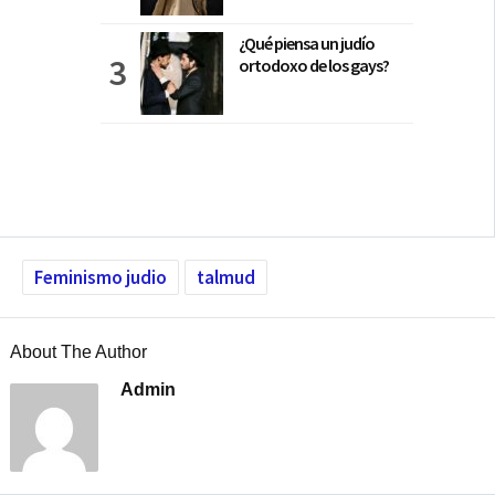
¿Qué piensa un judío
ortodoxo de los gays?
Feminismo judio
talmud
About The Author
Admin