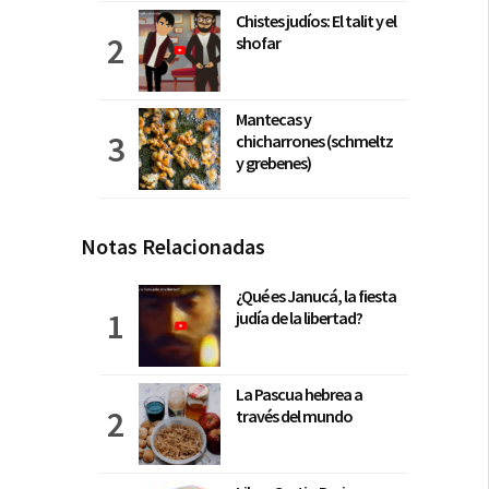
Chistes judíos: El talit y el
shofar
Mantecas y
chicharrones (schmeltz
y grebenes)
Notas Relacionadas
¿Qué es Janucá, la fiesta
judía de la libertad?
La Pascua hebrea a
través del mundo