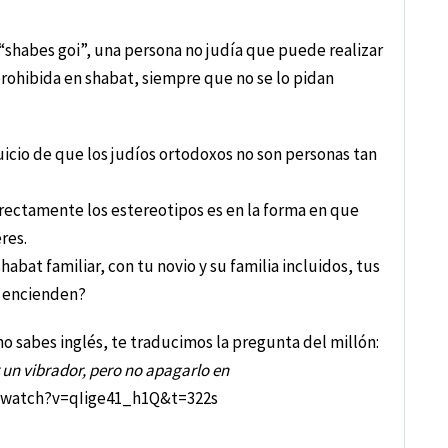
l “shabes goi”, una persona no judía que puede realizar
 prohibida en shabat, siempre que no se lo pidan
icio de que los judíos ortodoxos no son personas tan
irectamente los estereotipos es en la forma en que
eres.
bat familiar, con tu novio y su familia incluidos, tus
o encienden?
o sabes inglés, te traducimos la pregunta del millón:
r un vibrador, pero no apagarlo en
/watch?v=qIige41_h1Q&t=322s