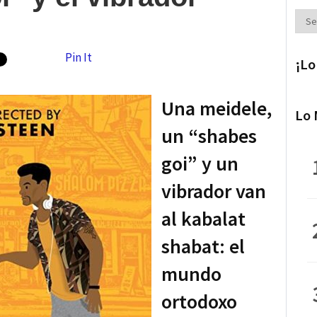
Secc
Pin It
¡Lo
Una meidele,
Lo 
un “shabes
goi” y un
vibrador van
al kabalat
shabat: el
mundo
ortodoxo