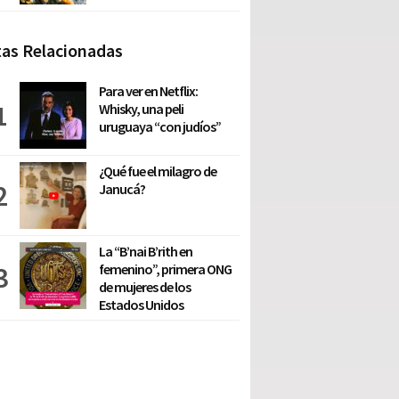
as Relacionadas
Para ver en Netflix:
Whisky, una peli
uruguaya “con judíos”
¿Qué fue el milagro de
Janucá?
La “B’nai B’rith en
femenino”, primera ONG
de mujeres de los
Estados Unidos