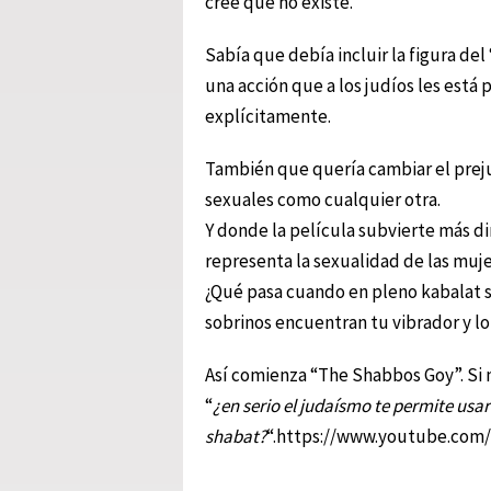
cree que no existe.
Sabía que debía incluir la figura de
una acción que a los judíos les está
explícitamente.
También que quería cambiar el preju
sexuales como cualquier otra.
Y donde la película subvierte más d
representa la sexualidad de las muj
¿Qué pasa cuando en pleno kabalat sha
sobrinos encuentran tu vibrador y l
Así comienza “The Shabbos Goy”. Si n
“
¿en serio el judaísmo te permite usa
shabat?
“.https://www.youtube.com