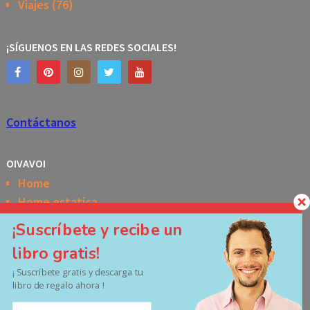
Viajes
(76)
¡SÍGUENOS EN LAS REDES SOCIALES!
Contáctanos
OIVAVOI
Home
Home estatica
Horóscopo semanal de la Kabbalah
¡Suscríbete y recibe un
Memes
libro gratis!
No Access
¡ Suscríbete gratis y descarga tu
Políticas de privacidad
libro de regalo ahora !
Términos y Condiciones