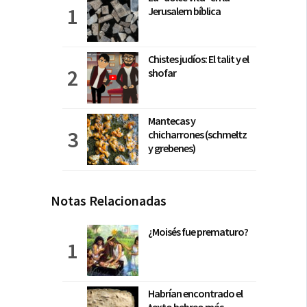
Jerusalem bíblica
Chistes judíos: El talit y el
shofar
Mantecas y
chicharrones (schmeltz
y grebenes)
Notas Relacionadas
¿Moisés fue prematuro?
Habrían encontrado el