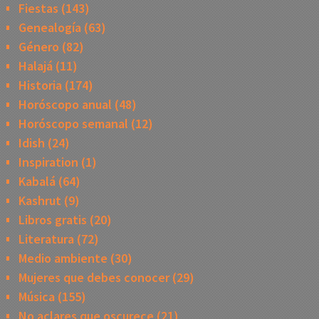
Fiestas
(143)
Genealogía
(63)
Género
(82)
Halajá
(11)
Historia
(174)
Horóscopo anual
(48)
Horóscopo semanal
(12)
Idish
(24)
Inspiration
(1)
Kabalá
(64)
Kashrut
(9)
Libros gratis
(20)
Literatura
(72)
Medio ambiente
(30)
Mujeres que debes conocer
(29)
Música
(155)
No aclares que oscurece
(21)