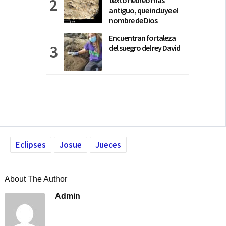
texto hebreo más
antiguo, que incluye el
nombre de Dios
Encuentran fortaleza
del suegro del rey David
Eclipses
Josue
Jueces
About The Author
Admin