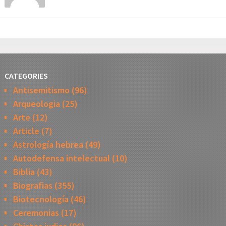
CATEGORIES
Antisemitismo
(96)
Arqueologia
(25)
Arte
(12)
Article
(7)
Astrología hebrea
(49)
Autodefensa intelectual
(10)
Biblia
(43)
Biografias
(355)
Biotecnología
(46)
Ceremonias
(17)