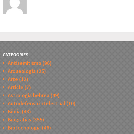
CATEGORIES
Antisemitismo
(96)
Arqueologia
(25)
Arte
(12)
Article
(7)
Astrología hebrea
(49)
Autodefensa intelectual
(10)
Biblia
(43)
Biografias
(355)
Biotecnología
(46)