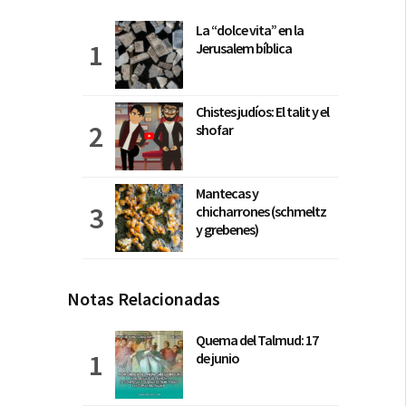
La “dolce vita” en la
Jerusalem bíblica
Chistes judíos: El talit y el
shofar
Mantecas y
chicharrones (schmeltz
y grebenes)
Notas Relacionadas
Quema del Talmud: 17
de junio