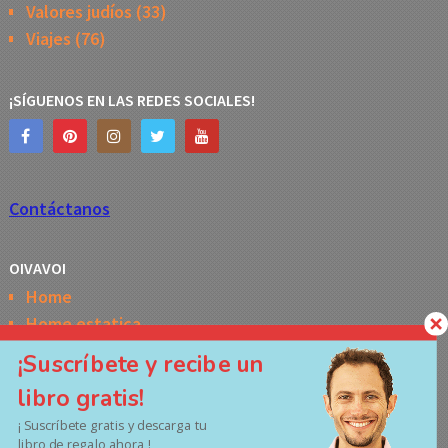
Valores judíos
(33)
Viajes
(76)
¡SÍGUENOS EN LAS REDES SOCIALES!
Contáctanos
OIVAVOI
Home
Home estatica
Horóscopo semanal de la Kabbalah
¡Suscríbete y recibe un
Memes
libro gratis!
No Access
¡ Suscríbete gratis y descarga tu
Políticas de privacidad
libro de regalo ahora !