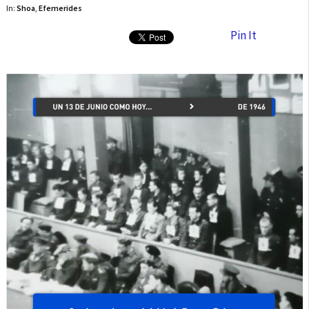
In:
Shoa
,
Efemerides
Pin It