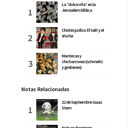
La “dolce vita” en la
Jerusalem bíblica
Chistes judíos: El talit y el
shofar
Mantecas y
chicharrones (schmeltz
y grebenes)
Notas Relacionadas
22 de Septiembre: Isaac
Stern
Nahum Bergstein,