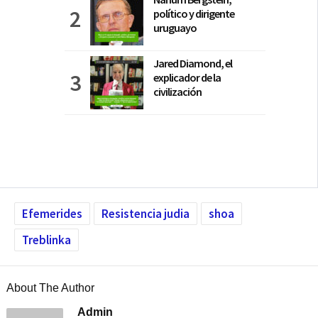
político y dirigente
uruguayo
Jared Diamond, el
explicador de la
civilización
Efemerides
Resistencia judia
shoa
Treblinka
About The Author
Admin