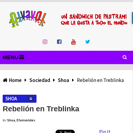
MENU
Home
Sociedad
Shoa
Rebelión en Treblinka
SHOA
Rebelión en Treblinka
In:
Shoa
,
Efemerides
Pin It