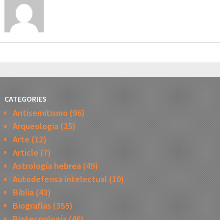
CATEGORIES
Antisemitismo
(96)
Arqueologia
(25)
Arte
(12)
Article
(7)
Astrología hebrea
(49)
Autodefensa intelectual
(10)
Biblia
(43)
Biografias
(355)
Biotecnología
(46)