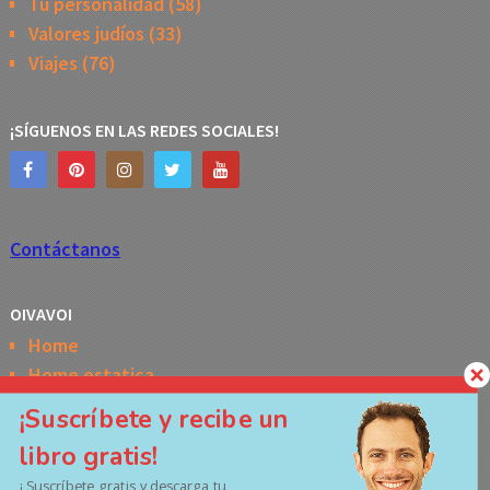
Tu personalidad
(58)
Valores judíos
(33)
Viajes
(76)
¡SÍGUENOS EN LAS REDES SOCIALES!
Contáctanos
OIVAVOI
Home
Home estatica
Horóscopo semanal de la Kabbalah
¡Suscríbete y recibe un
Memes
libro gratis!
No Access
¡ Suscríbete gratis y descarga tu