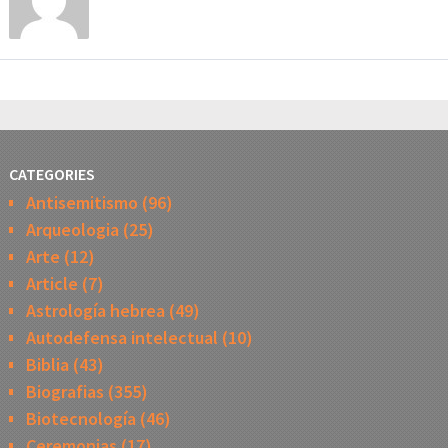
CATEGORIES
Antisemitismo
(96)
Arqueologia
(25)
Arte
(12)
Article
(7)
Astrología hebrea
(49)
Autodefensa intelectual
(10)
Biblia
(43)
Biografias
(355)
Biotecnología
(46)
Ceremonias
(17)