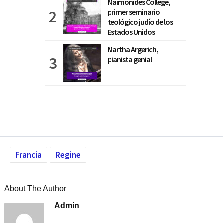
Maimonides College,
primer seminario
teológico judío de los
Estados Unidos
Martha Argerich,
pianista genial
Francia
Regine
About The Author
Admin