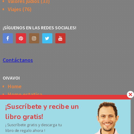
Valores judíos
(33)
Viajes
(76)
¡SÍGUENOS EN LAS REDES SOCIALES!
Contáctanos
OIVAVOI
Home
Home estatica
Horóscopo semanal de la Kabbalah
¡Suscríbete y recibe un
Memes
libro gratis!
No Access
¡ Suscríbete gratis y descarga tu
Políticas de privacidad
libro de regalo ahora !