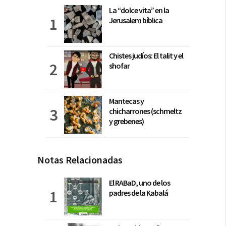
La “dolce vita” en la
Jerusalem bíblica
Chistes judíos: El talit y el
shofar
Mantecas y
chicharrones (schmeltz
y grebenes)
Notas Relacionadas
El RABaD, uno de los
padres de la Kabalá