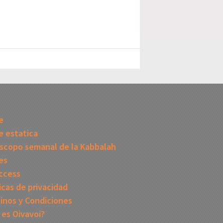
I
e
 estatica
scopo semanal de la Kabbalah
es
ccess
icas de privacidad
inos y Condiciones
 es Oivavoi?