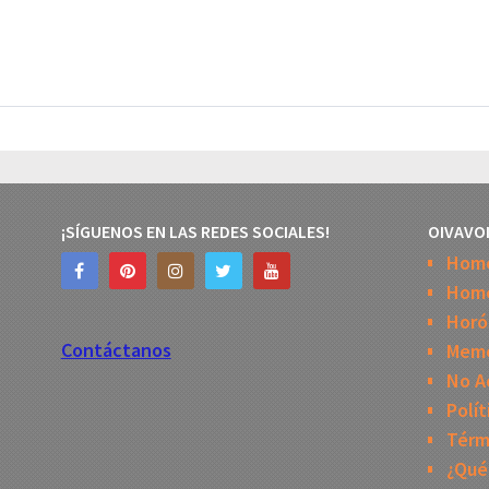
¡SÍGUENOS EN LAS REDES SOCIALES!
OIVAVO
Hom
Home
Horó
Contáctanos
Mem
No A
Polít
Térm
¿Qué