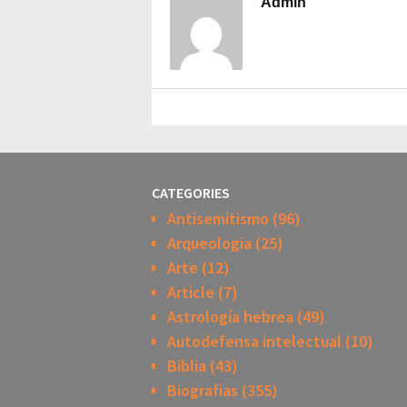
Admin
CATEGORIES
Antisemitismo
(96)
Arqueologia
(25)
Arte
(12)
Article
(7)
Astrología hebrea
(49)
Autodefensa intelectual
(10)
Biblia
(43)
Biografias
(355)