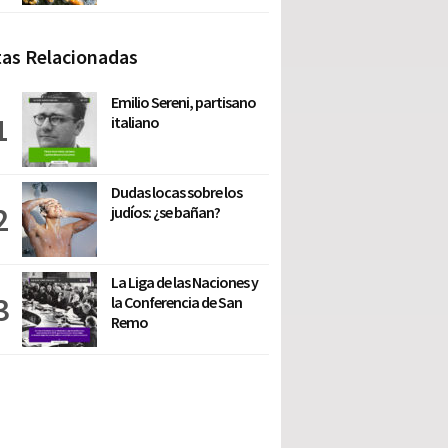
as Relacionadas
Emilio Sereni, partisano
italiano
Dudas locas sobre los
judíos: ¿se bañan?
La Liga de las Naciones y
la Conferencia de San
Remo