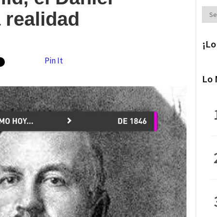
Secc
 realidad
¡Lo
Pin It
Lo 