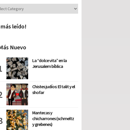
iones
 más leído!
Más Nuevo
La “dolce vita” en la
Jerusalem bíblica
Chistes judíos: El talit y el
shofar
Mantecas y
chicharrones (schmeltz
y grebenes)