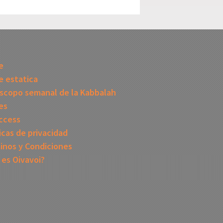
I
e
 estatica
scopo semanal de la Kabbalah
es
ccess
icas de privacidad
inos y Condiciones
 es Oivavoi?