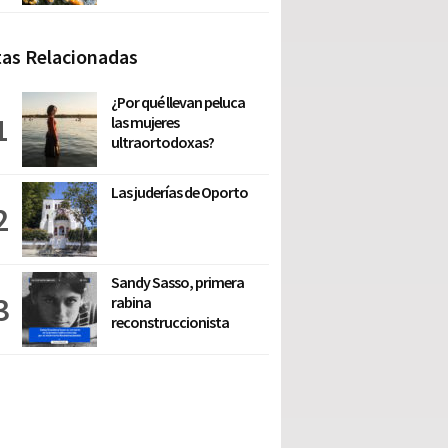
as Relacionadas
¿Por qué llevan peluca
las mujeres
ultraortodoxas?
Las juderías de Oporto
Sandy Sasso, primera
rabina
reconstruccionista