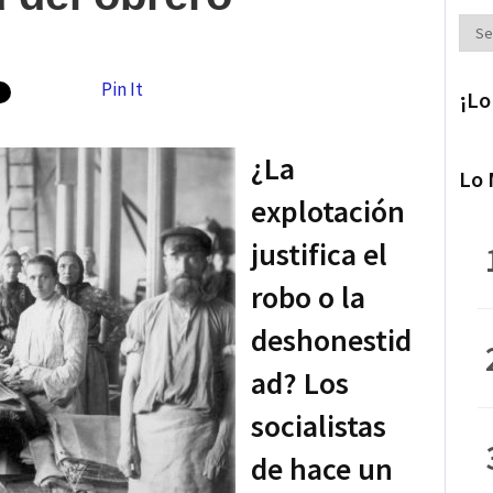
Secc
Pin It
¡Lo
¿La
Lo 
explotación
justifica el
robo o la
deshonestid
ad? Los
socialistas
de hace un