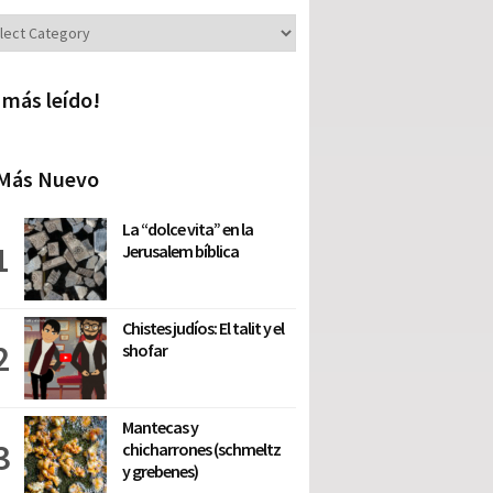
iones
 más leído!
Más Nuevo
La “dolce vita” en la
Jerusalem bíblica
Chistes judíos: El talit y el
shofar
Mantecas y
chicharrones (schmeltz
y grebenes)