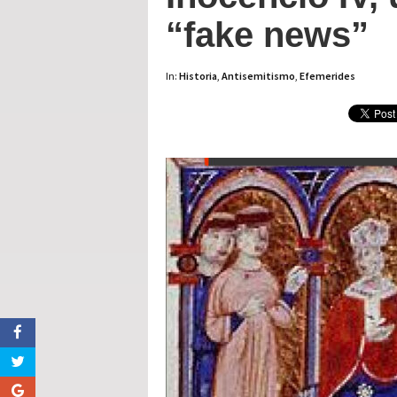
“fake news”
In:
Historia
,
Antisemitismo
,
Efemerides