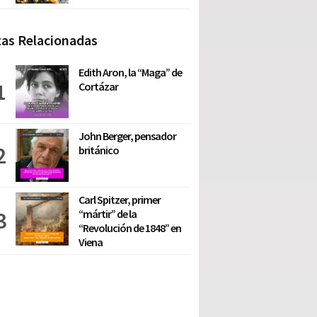
as Relacionadas
Edith Aron, la “Maga” de
Cortázar
John Berger, pensador
británico
Carl Spitzer, primer
“mártir” de la
“Revolución de 1848” en
Viena