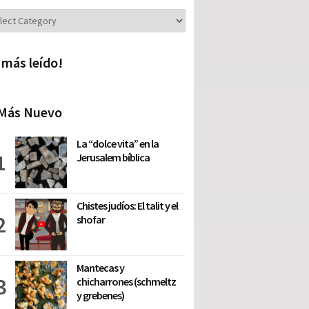
iones
 más leído!
Más Nuevo
La “dolce vita” en la
Jerusalem bíblica
Chistes judíos: El talit y el
shofar
Mantecas y
chicharrones (schmeltz
y grebenes)