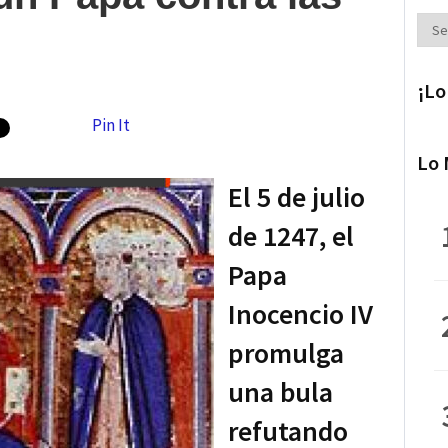
Secc
¡Lo
Pin It
Lo 
El 5 de julio
de 1247, el
Papa
Inocencio IV
promulga
una bula
refutando