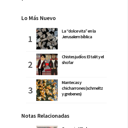
Lo Más Nuevo
La “dolce vita” en la
Jerusalem bíblica
Chistes judíos: El talit y el
shofar
Mantecas y
chicharrones (schmeltz
y grebenes)
Notas Relacionadas