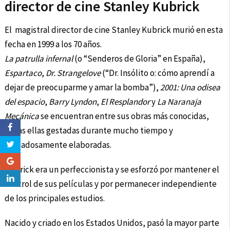
director de cine Stanley Kubrick
El magistral director de cine Stanley Kubrick murió en esta
fecha en 1999 a los 70 años.
La patrulla infernal
(o “Senderos de Gloria” en España),
Espartaco
,
Dr. Strangelove
(“Dr. Insólito o: cómo aprendí a
dejar de preocuparme y amar la bomba”),
2001: Una odisea
del espacio
,
Barry Lyndon
,
El Resplandor
y
La Naranaja
Mecánica
se encuentran entre sus obras más conocidas,
todas ellas gestadas durante mucho tiempo y
cuidadosamente elaboradas.
Kubrick era un perfeccionista y se esforzó por mantener el
control de sus películas y por permanecer independiente
de los principales estudios.
Nacido y criado en los Estados Unidos, pasó la mayor parte