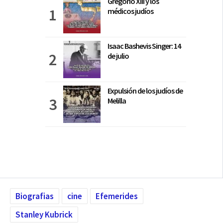
Gregorio XIII y los
médicos judíos
Isaac Bashevis Singer: 14
de julio
Expulsión de los judíos de
Melilla
Biografias
cine
Efemerides
Stanley Kubrick