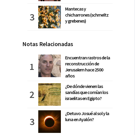
Mantecas y
chicharrones (schmeltz
y grebenes)
Notas Relacionadas
Encuentran rastros de la
reconstrucción de
Jerusalem hace 2500
años
¿De dónde vienen las
sandías que comían los
israelitas en Egipto?
¿Detuvo Josué al sol y la
luna en Ayalón?