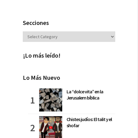
Secciones
Secciones
¡Lo más leído!
Lo Más Nuevo
La “dolce vita” en la
Jerusalem bíblica
Chistes judíos: El talit y el
shofar