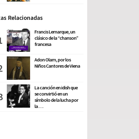
as Relacionadas
Francis Lemarque, un
clásico de la “chanson”
francesa
Adon Olam, por los
Niños Cantores de Viena
La canción en idish que
se convirtió en un
símbolo de la lucha por
la …