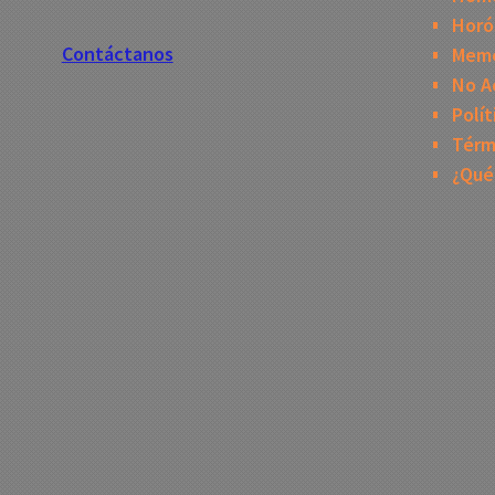
Horó
Contáctanos
Mem
No A
Polít
Térm
¿Qué