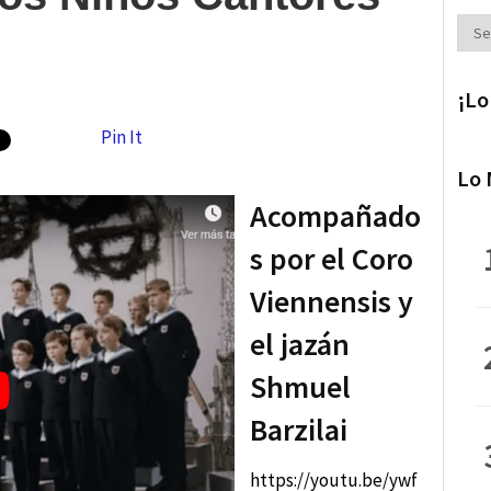
Secc
¡Lo
Pin It
Lo 
Acompañado
s por el Coro
Viennensis y
el jazán
Shmuel
Barzilai
https://youtu.be/ywf