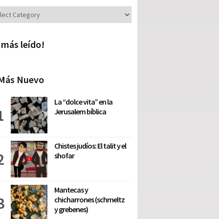
iones
 más leído!
Más Nuevo
La “dolce vita” en la
Jerusalem bíblica
Chistes judíos: El talit y el
shofar
Mantecas y
chicharrones (schmeltz
y grebenes)