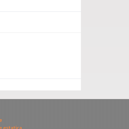
I
e
 estatica