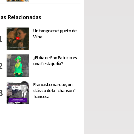
as Relacionadas
Un tango en el gueto de
Vilna
¿El día de San Patricio es
una fiesta judía?
Francis Lemarque, un
clásico de la “chanson”
francesa