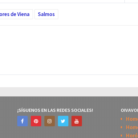
ores de Viena
Salmos
¡SÍGUENOS EN LAS REDES SOCIALES!
OIVAVO
Hom
Home
Horó