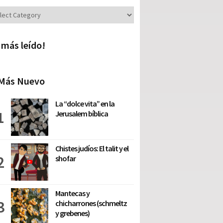
iones
 más leído!
Más Nuevo
La “dolce vita” en la
Jerusalem bíblica
Chistes judíos: El talit y el
shofar
Mantecas y
chicharrones (schmeltz
y grebenes)