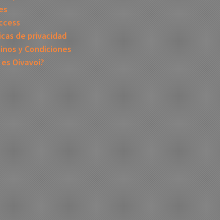
es
ccess
icas de privacidad
inos y Condiciones
 es Oivavoi?