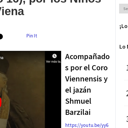
Secc
Viena
¡Lo
Pin It
Lo 
Acompañado
s por el Coro
Viennensis y
el jazán
Shmuel
Barzilai
https://youtu.be/yy6