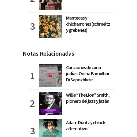
Mantecas y
chicharrones (schmeltz
y grebenes)
Notas Relacionadas
Canciones de cuna
judías: Orcha Bamidbar –
Di Sapozhkelej
Willie “The Lion” Smith,
pionero del jazz y jazán
Adam Duritz y el rock
alternativo