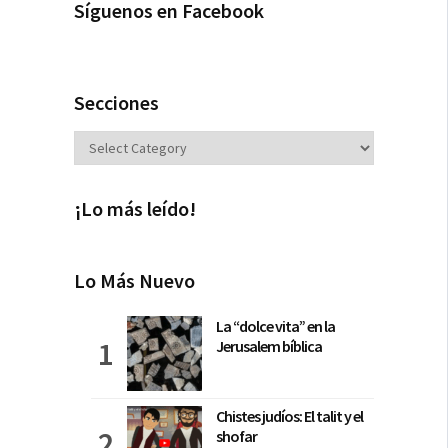
Síguenos en Facebook
Secciones
Secciones
¡Lo más leído!
Lo Más Nuevo
La “dolce vita” en la
Jerusalem bíblica
Chistes judíos: El talit y el
shofar