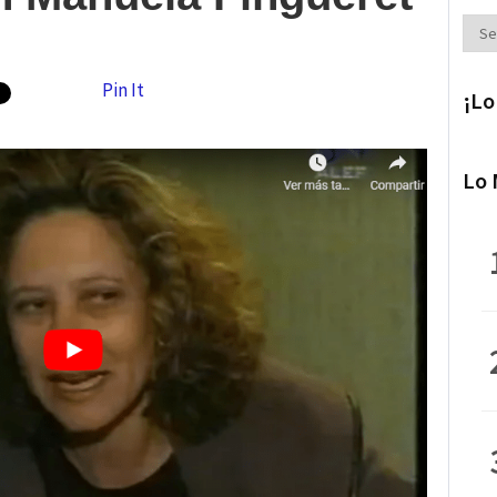
Secc
Pin It
¡Lo
Lo 