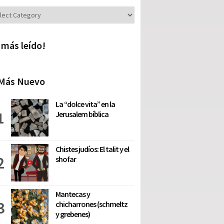
iones
 más leído!
Más Nuevo
La “dolce vita” en la
Jerusalem bíblica
Chistes judíos: El talit y el
shofar
Mantecas y
chicharrones (schmeltz
y grebenes)