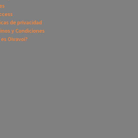
es
ccess
icas de privacidad
inos y Condiciones
 es Oivavoi?