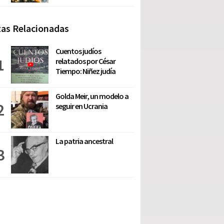
as Relacionadas
Cuentos judíos
relatados por César
Tiempo: Niñez judía
Golda Meir, un modelo a
seguir en Ucrania
La patria ancestral