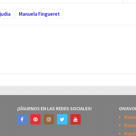
 judia
Manuela Fingueret
¡SÍGUENOS EN LAS REDES SOCIALES!
OIVAVO
Hom
Home
Horó