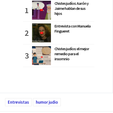
Chistes judíos: Aarón y
Jaime hablan de sus
hijos
Entrevista con Manuela
Fingueret
Chistes judíos: el mejor
remedio para el
insomnio
Entrevistas
humor judio