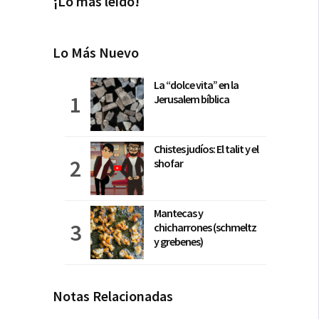
¡Lo más leído!
Lo Más Nuevo
La “dolce vita” en la
Jerusalem bíblica
Chistes judíos: El talit y el
shofar
Mantecas y
chicharrones (schmeltz
y grebenes)
Notas Relacionadas