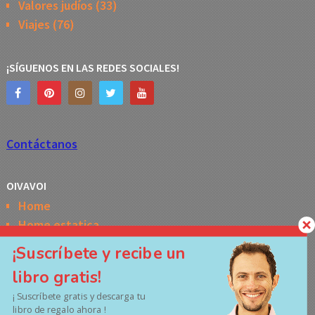
Valores judíos
(33)
Viajes
(76)
¡SÍGUENOS EN LAS REDES SOCIALES!
Contáctanos
OIVAVOI
Home
Home estatica
Horóscopo semanal de la Kabbalah
¡Suscríbete y recibe un
Memes
libro gratis!
No Access
¡ Suscríbete gratis y descarga tu
Políticas de privacidad
libro de regalo ahora !