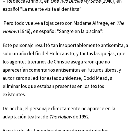
– Rebecca Arnholt, en
One Two Buckle My Shoe
(1940), en
español “La muerte visita al dentista”
Pero todo vuelve a fojas cero con Madame Alfrege, en
The
Hollow
(1946), en español “Sangre en la piscina”:
Este personaje resultó tan insoportablemente antisemita, a
solo un año del fin del Holocausto, y tantas las quejas, que
los agentes literarios de Christie aseguraron que no
aparecerían comentarios antisemitas en futuros libros, y
autorizaron al editor estadounidense, Dodd Mead, a
eliminar los que estaban presentes en los textos
existentes.
De hecho, el personaje directamente no aparece en la
adaptación teatral de
The Hollow
de 1952.
A partir de ahi, los judios dejaron de ser retratados