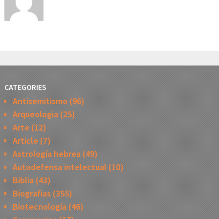
CATEGORIES
Antisemitismo
(96)
Arqueologia
(25)
Arte
(12)
Article
(7)
Astrología hebrea
(49)
Autodefensa intelectual
(10)
Biblia
(43)
Biografias
(355)
Biotecnología
(46)