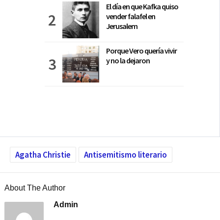
El día en que Kafka quiso
vender falafel en
Jerusalem
Porque Vero quería vivir
y no la dejaron
Agatha Christie
Antisemitismo literario
About The Author
Admin