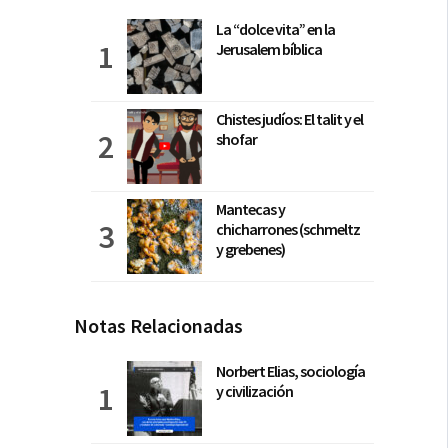
La “dolce vita” en la
Jerusalem bíblica
Chistes judíos: El talit y el
shofar
Mantecas y
chicharrones (schmeltz
y grebenes)
Notas Relacionadas
Norbert Elias, sociología
y civilización