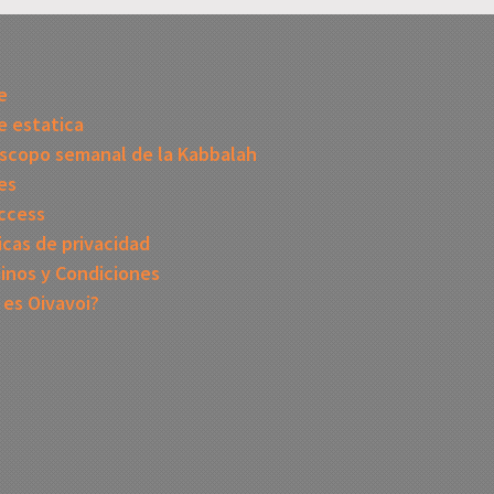
I
e
 estatica
scopo semanal de la Kabbalah
es
ccess
icas de privacidad
inos y Condiciones
 es Oivavoi?