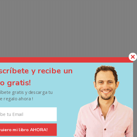
scríbete y recibe un
ro gratis!
ríbete gratis y descarga tu
de regalo ahora !
Quiero mi libro AHORA!