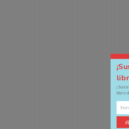
¡Su
lib
¡ Susc
libro 
¡