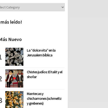
iones
 más leído!
Más Nuevo
La “dolce vita” en la
Jerusalem bíblica
Chistes judíos: El talit y el
shofar
Mantecas y
chicharrones (schmeltz
y grebenes)