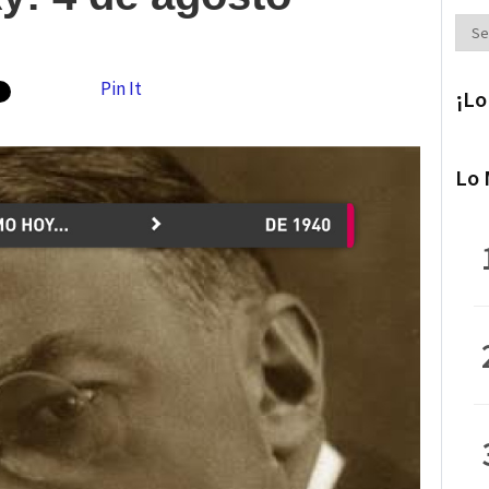
Secc
Pin It
¡Lo
Lo 