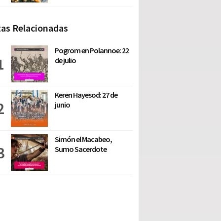
as Relacionadas
Pogrom en Polannoe: 22
de julio
Keren Hayesod: 27 de
junio
Simón el Macabeo,
Sumo Sacerdote