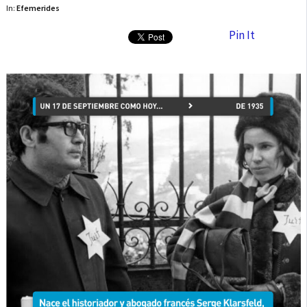
In:
Efemerides
Pin It