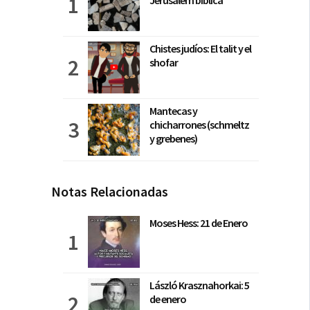
Jerusalem bíblica
Chistes judíos: El talit y el
shofar
Mantecas y
chicharrones (schmeltz
y grebenes)
Notas Relacionadas
Moses Hess: 21 de Enero
László Krasznahorkai: 5
de enero