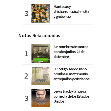
Mantecas y
chicharrones (schmeltz
y grebenes)
Notas Relacionadas
Sin nombres de santos
para los judíos: 22 de
diciembre
El Código Teodosiano
prohíbe el matrimonio
entre judíos y cristianos
Lewis Black y la nueva
comedia de los Estados
Unidos