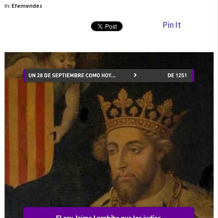
In:
Efemerides
Pin It