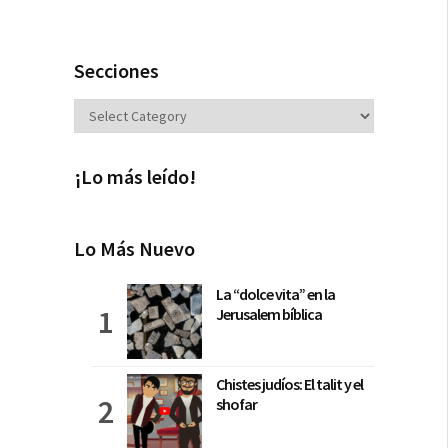
Secciones
Secciones
¡Lo más leído!
Lo Más Nuevo
La “dolce vita” en la
Jerusalem bíblica
Chistes judíos: El talit y el
shofar