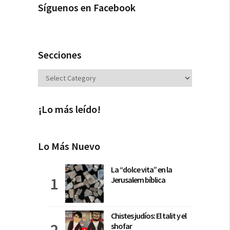
Síguenos en Facebook
Secciones
Secciones
¡Lo más leído!
Lo Más Nuevo
La “dolce vita” en la
Jerusalem bíblica
Chistes judíos: El talit y el
shofar