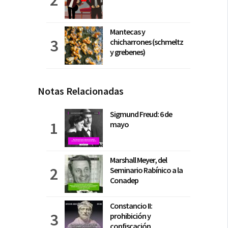
Mantecas y
chicharrones (schmeltz
y grebenes)
Notas Relacionadas
Sigmund Freud: 6 de
mayo
Marshall Meyer, del
Seminario Rabínico a la
Conadep
Constancio II:
prohibición y
confiscación