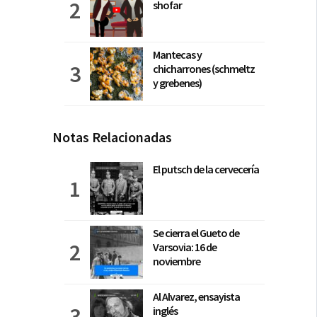
shofar
Mantecas y
chicharrones (schmeltz
y grebenes)
Notas Relacionadas
El putsch de la cervecería
Se cierra el Gueto de
Varsovia: 16 de
noviembre
Al Alvarez, ensayista
inglés