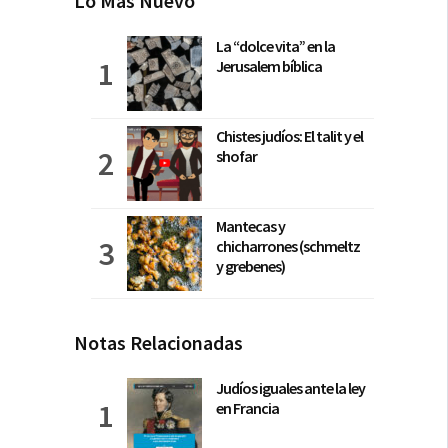
Lo Más Nuevo
La “dolce vita” en la
Jerusalem bíblica
Chistes judíos: El talit y el
shofar
Mantecas y
chicharrones (schmeltz
y grebenes)
Notas Relacionadas
Judíos iguales ante la ley
en Francia