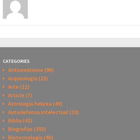
CATEGORIES
Antisemitismo
(96)
Arqueologia
(25)
Arte
(12)
Article
(7)
Astrología hebrea
(49)
Autodefensa intelectual
(10)
Biblia
(43)
Biografias
(355)
Biotecnología
(46)