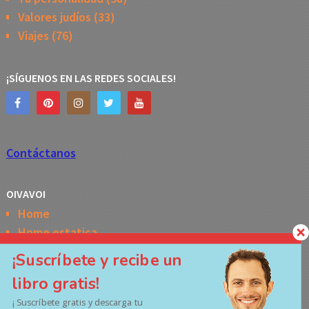
Valores judíos
(33)
Viajes
(76)
¡SÍGUENOS EN LAS REDES SOCIALES!
Contáctanos
OIVAVOI
Home
Home estatica
Horóscopo semanal de la Kabbalah
¡Suscríbete y recibe un
Memes
libro gratis!
No Access
¡ Suscríbete gratis y descarga tu
Políticas de privacidad