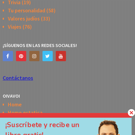
Trivia
(19)
Tu personalidad
(58)
Valores judíos
(33)
Viajes
(76)
¡SÍGUENOS EN LAS REDES SOCIALES!
Contáctanos
OIVAVOI
Home
Home estatica
Horóscopo semanal de la Kabbalah
¡Suscríbete y recibe un
Memes