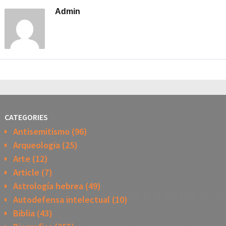
Admin
CATEGORIES
Antisemitismo
(96)
Arqueologia
(25)
Arte
(12)
Article
(7)
Astrología hebrea
(49)
Autodefensa intelectual
(10)
Biblia
(43)