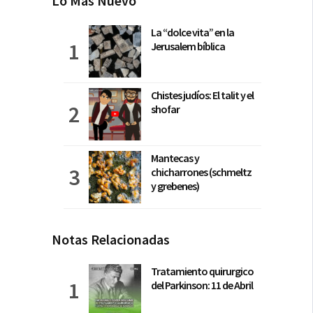
Lo Más Nuevo
La “dolce vita” en la
Jerusalem bíblica
Chistes judíos: El talit y el
shofar
Mantecas y
chicharrones (schmeltz
y grebenes)
Notas Relacionadas
Tratamiento quirurgico
del Parkinson: 11 de Abril