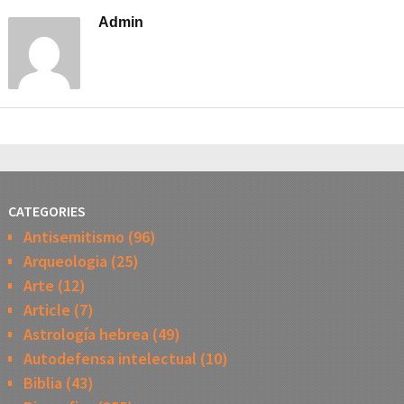
Admin
CATEGORIES
Antisemitismo
(96)
Arqueologia
(25)
Arte
(12)
Article
(7)
Astrología hebrea
(49)
Autodefensa intelectual
(10)
Biblia
(43)