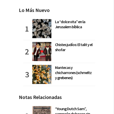
Lo Más Nuevo
La “dolce vita” en la
Jerusalem bíblica
Chistes judíos: El talit y el
shofar
Mantecas y
chicharrones (schmeltz
y grebenes)
Notas Relacionadas
“Young Dutch Sam”,
campeón de boxeo sin