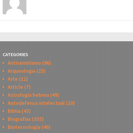
CATEGORIES
Antisemitismo
(96)
Arqueologia
(25)
Arte
(12)
Article
(7)
Astrología hebrea
(49)
Autodefensa intelectual
(10)
Biblia
(43)
Biografias
(355)
Biotecnología
(46)