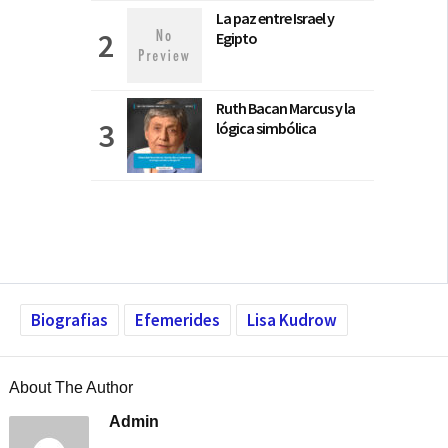
La paz entre Israel y
Egipto
Ruth Bacan Marcus y la
lógica simbólica
Biografias
Efemerides
Lisa Kudrow
About The Author
Admin