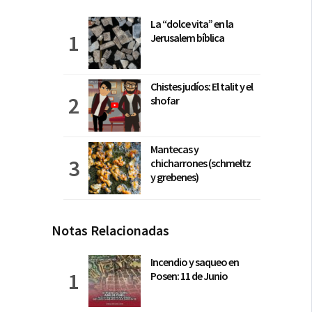
La “dolce vita” en la
Jerusalem bíblica
Chistes judíos: El talit y el
shofar
Mantecas y
chicharrones (schmeltz
y grebenes)
Notas Relacionadas
Incendio y saqueo en
Posen: 11 de Junio