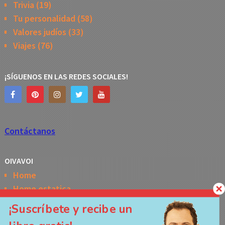
Trivia
(19)
Tu personalidad
(58)
Valores judíos
(33)
Viajes
(76)
¡SÍGUENOS EN LAS REDES SOCIALES!
Contáctanos
OIVAVOI
Home
Home estatica
Horóscopo semanal de la Kabbalah
¡Suscríbete y recibe un
Memes