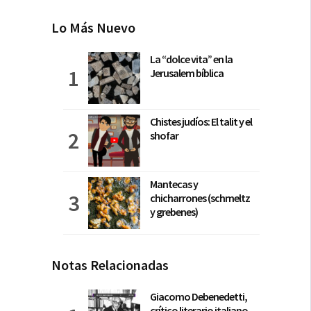
Lo Más Nuevo
La “dolce vita” en la
Jerusalem bíblica
Chistes judíos: El talit y el
shofar
Mantecas y
chicharrones (schmeltz
y grebenes)
Notas Relacionadas
Giacomo Debenedetti,
crítico literario italiano