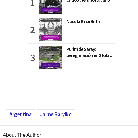
Nace la B’nai Brith
Purim de Saray:
peregrinación en Stolac
Argentina
Jaime Barylko
About The Author