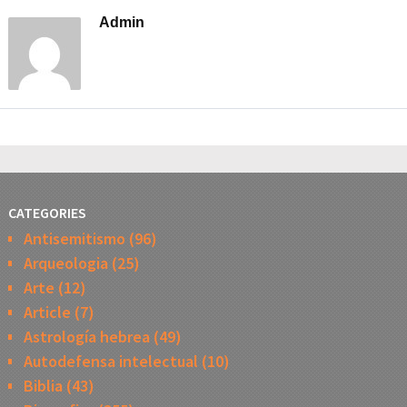
Admin
CATEGORIES
Antisemitismo
(96)
Arqueologia
(25)
Arte
(12)
Article
(7)
Astrología hebrea
(49)
Autodefensa intelectual
(10)
Biblia
(43)