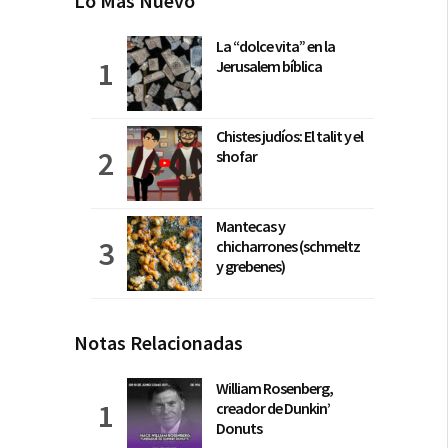
Lo Más Nuevo
La “dolce vita” en la
Jerusalem bíblica
Chistes judíos: El talit y el
shofar
Mantecas y
chicharrones (schmeltz
y grebenes)
Notas Relacionadas
William Rosenberg,
creador de Dunkin’
Donuts