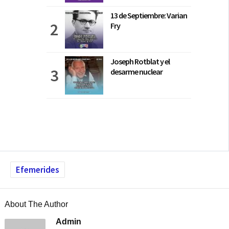
13 de Septiembre: Varian
Fry
Joseph Rotblat y el
desarme nuclear
Efemerides
About The Author
Admin