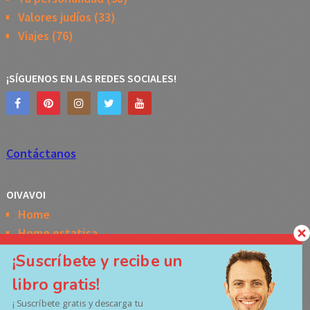
Valores judíos
(33)
Viajes
(76)
¡SÍGUENOS EN LAS REDES SOCIALES!
Contáctanos
OIVAVOI
Home
Home estatica
Horóscopo semanal de la Kabbalah
¡Suscríbete y recibe un
Memes
libro gratis!
No Access
¡ Suscríbete gratis y descarga tu
Políticas de privacidad