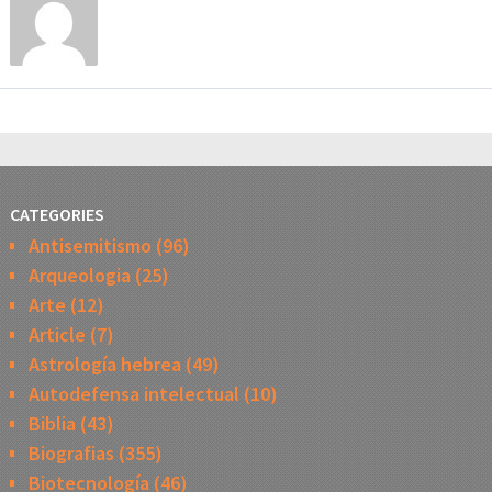
CATEGORIES
Antisemitismo
(96)
Arqueologia
(25)
Arte
(12)
Article
(7)
Astrología hebrea
(49)
Autodefensa intelectual
(10)
Biblia
(43)
Biografias
(355)
Biotecnología
(46)