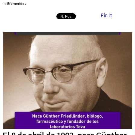
In:
Efemerides
Pin It