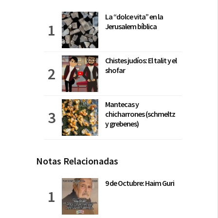
La “dolce vita” en la
Jerusalem bíblica
Chistes judíos: El talit y el
shofar
Mantecas y
chicharrones (schmeltz
y grebenes)
Notas Relacionadas
9 de Octubre: Haim Guri