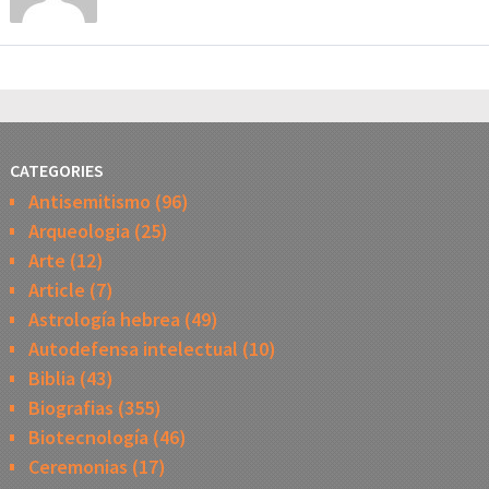
CATEGORIES
Antisemitismo
(96)
Arqueologia
(25)
Arte
(12)
Article
(7)
Astrología hebrea
(49)
Autodefensa intelectual
(10)
Biblia
(43)
Biografias
(355)
Biotecnología
(46)
Ceremonias
(17)