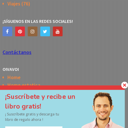
Viajes
(76)
¡SÍGUENOS EN LAS REDES SOCIALES!
Contáctanos
OIVAVOI
Home
Home estatica
Horóscopo semanal de la Kabbalah
¡Suscríbete y recibe un
Memes
libro gratis!
No Access
¡ Suscríbete gratis y descarga tu
Políticas de privacidad
libro de regalo ahora !
Términos y Condiciones