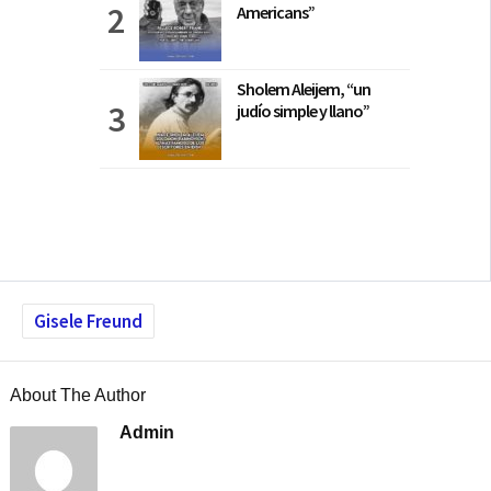
Americans”
Sholem Aleijem, “un
judío simple y llano”
Gisele Freund
About The Author
Admin