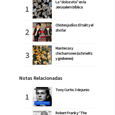
La “dolce vita” en la
Jerusalem bíblica
Chistes judíos: El talit y el
shofar
Mantecas y
chicharrones (schmeltz
y grebenes)
Notas Relacionadas
Tony Curtis: 3 de junio
Robert Frank y “The