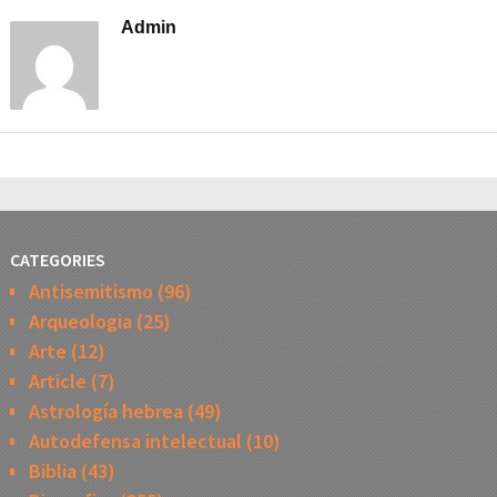
Admin
CATEGORIES
Antisemitismo
(96)
Arqueologia
(25)
Arte
(12)
Article
(7)
Astrología hebrea
(49)
Autodefensa intelectual
(10)
Biblia
(43)