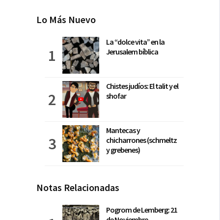
Lo Más Nuevo
La “dolce vita” en la
Jerusalem bíblica
Chistes judíos: El talit y el
shofar
Mantecas y
chicharrones (schmeltz
y grebenes)
Notas Relacionadas
Pogrom de Lemberg: 21
de Noviembre