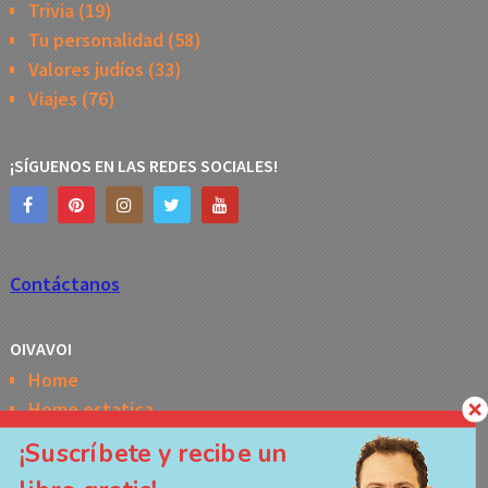
Trivia
(19)
Tu personalidad
(58)
Valores judíos
(33)
Viajes
(76)
¡SÍGUENOS EN LAS REDES SOCIALES!
Contáctanos
OIVAVOI
Home
Home estatica
Horóscopo semanal de la Kabbalah
¡Suscríbete y recibe un
Memes