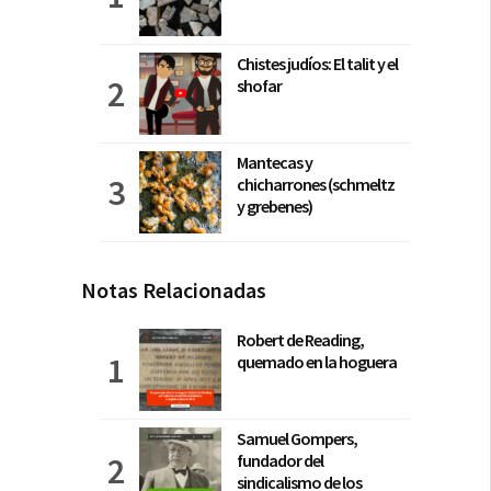
Chistes judíos: El talit y el
shofar
Mantecas y
chicharrones (schmeltz
y grebenes)
Notas Relacionadas
Robert de Reading,
quemado en la hoguera
Samuel Gompers,
fundador del
sindicalismo de los