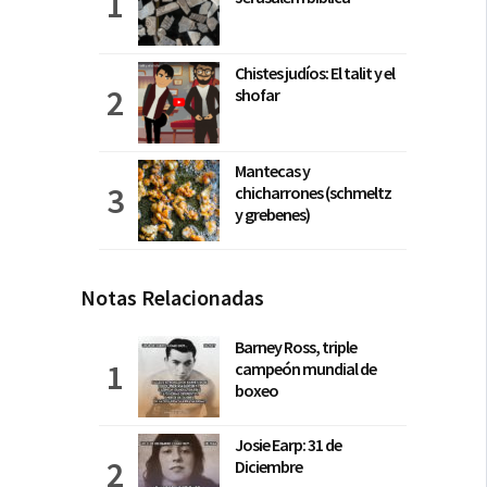
Chistes judíos: El talit y el
shofar
Mantecas y
chicharrones (schmeltz
y grebenes)
Notas Relacionadas
Barney Ross, triple
campeón mundial de
boxeo
Josie Earp: 31 de
Diciembre