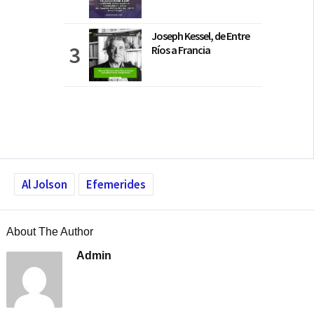
Joseph Kessel, de Entre
Ríos a Francia
Al Jolson
Efemerides
About The Author
Admin