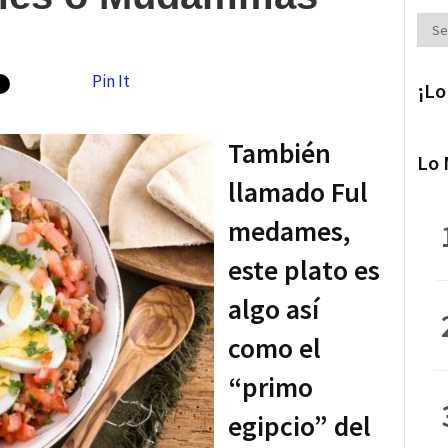
Secc
Pin It
¡Lo
También
Lo 
llamado Ful
medames,
este plato es
algo así
como el
“primo
egipcio” del