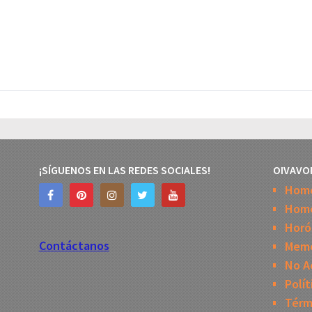
¡SÍGUENOS EN LAS REDES SOCIALES!
OIVAVO
Hom
Home
Horó
Contáctanos
Mem
No A
Polít
Térm