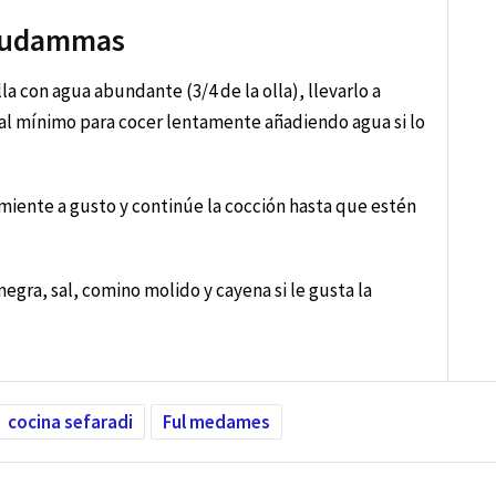
 Mudammas
la con agua abundante (3/4 de la olla), llevarlo a
 al mínimo para cocer lentamente añadiendo agua si lo
miente a gusto y continúe la cocción hasta que estén
negra, sal, comino molido y cayena si le gusta la
cocina sefaradi
Ful medames