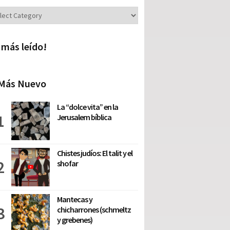
iones
 más leído!
Más Nuevo
La “dolce vita” en la
Jerusalem bíblica
Chistes judíos: El talit y el
shofar
Mantecas y
chicharrones (schmeltz
y grebenes)