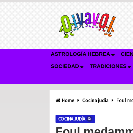
ASTROLOGÍA HEBREA
CIE
SOCIEDAD
TRADICIONES
Home
Cocina judía
Foul m
COCINA JUDÍA
Foul medam