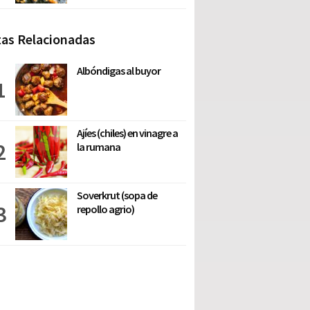
as Relacionadas
Albóndigas al buyor
Ajíes (chiles) en vinagre a
la rumana
Soverkrut (sopa de
repollo agrio)