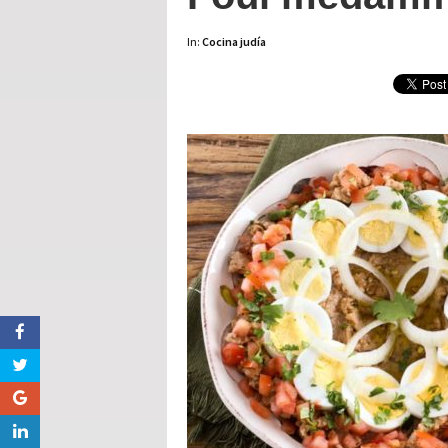
In:
Cocina judía