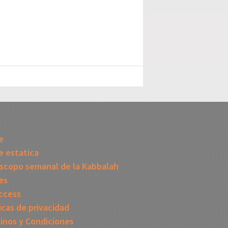
I
e
 estatica
scopo semanal de la Kabbalah
es
ccess
icas de privacidad
inos y Condiciones