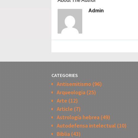
About The Author
Admin
CATEGORIES
Antisemitismo
(96)
Arqueologia
(25)
Arte
(12)
Article
(7)
Astrología hebrea
(49)
Autodefensa intelectual
(10)
Biblia
(43)