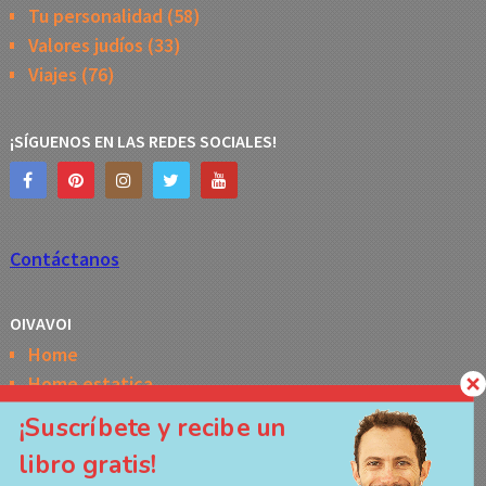
Tu personalidad
(58)
Valores judíos
(33)
Viajes
(76)
¡SÍGUENOS EN LAS REDES SOCIALES!
Contáctanos
OIVAVOI
Home
Home estatica
Horóscopo semanal de la Kabbalah
¡Suscríbete y recibe un
Memes
libro gratis!
No Access