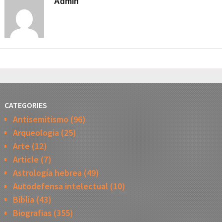
Admin
CATEGORIES
Antisemitismo
(96)
Arqueologia
(25)
Arte
(12)
Article
(7)
Astrología hebrea
(49)
Autodefensa intelectual
(10)
Biblia
(43)
Biografias
(355)