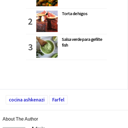
Torta de higos
Salsa verde para gefilte
fish
cocina ashkenazi
Farfel
About The Author