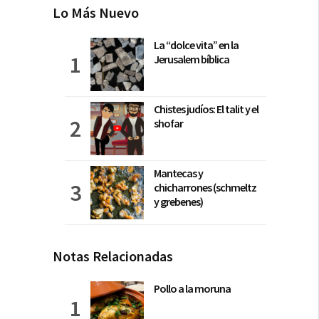
Lo Más Nuevo
La “dolce vita” en la
Jerusalem bíblica
Chistes judíos: El talit y el
shofar
Mantecas y
chicharrones (schmeltz
y grebenes)
Notas Relacionadas
Pollo a la moruna