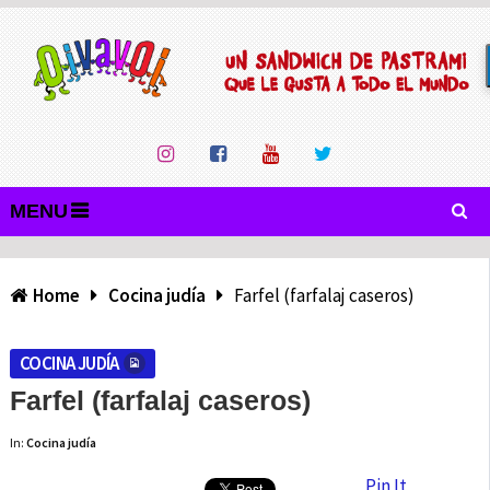
MENU
Home
Cocina judía
Farfel (farfalaj caseros)
COCINA JUDÍA
Farfel (farfalaj caseros)
In:
Cocina judía
Pin It