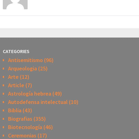
CATEGORIES
Antisemitismo
(96)
Arqueologia
(25)
Arte
(12)
Article
(7)
Astrología hebrea
(49)
Autodefensa intelectual
(10)
Biblia
(43)
Biografias
(355)
Biotecnología
(46)
Ceremonias
(17)