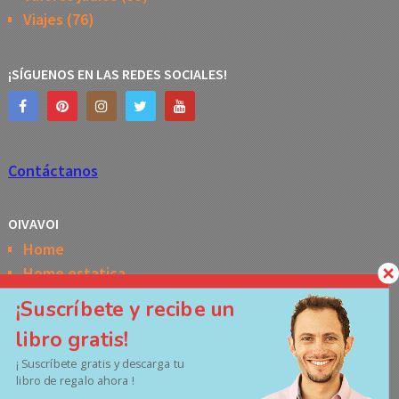
Viajes
(76)
¡SÍGUENOS EN LAS REDES SOCIALES!
Contáctanos
OIVAVOI
Home
Home estatica
Horóscopo semanal de la Kabbalah
¡Suscríbete y recibe un
Memes
libro gratis!
No Access
¡ Suscríbete gratis y descarga tu
Políticas de privacidad
libro de regalo ahora !
Términos y Condiciones