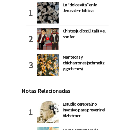
La “dolce vita” en la
Jerusalem bíblica
Chistes judíos: El talit y el
shofar
Mantecas y
chicharrones (schmeltz
y grebenes)
Notas Relacionadas
Estudio cerebral no
invasivo para prevenir el
Alzheimer