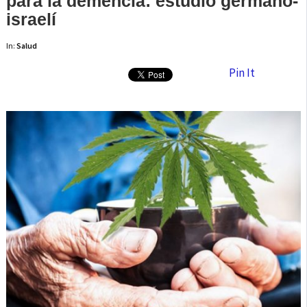
para la demencia: estudio germano-
israelí
In:
Salud
Pin It