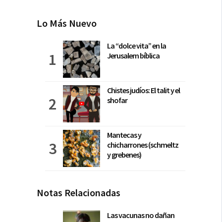
Lo Más Nuevo
La “dolce vita” en la
Jerusalem bíblica
Chistes judíos: El talit y el
shofar
Mantecas y
chicharrones (schmeltz
y grebenes)
Notas Relacionadas
Las vacunas no dañan