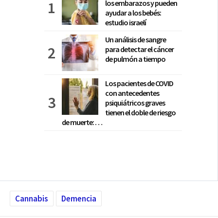
los embarazos y pueden
ayudar a los bebés:
estudio israelí
Un análisis de sangre
para detectar el cáncer
de pulmón a tiempo
Los pacientes de COVID
con antecedentes
psiquiátricos graves
tienen el doble de riesgo
de muerte: …
Cannabis
Demencia