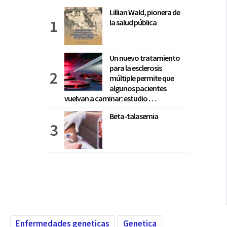
Lillian Wald, pionera de
la salud pública
Un nuevo tratamiento
para la esclerosis
múltiple permite que
algunos pacientes
vuelvan a caminar: estudio …
Beta-talasemia
Enfermedades geneticas
Genetica