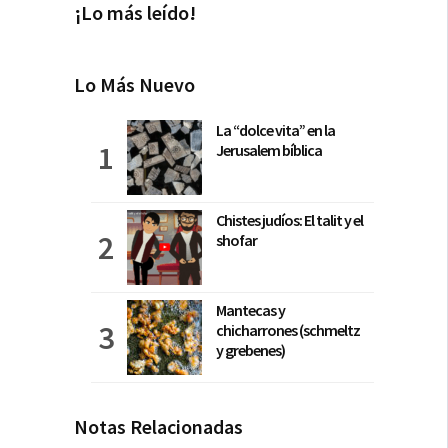
¡Lo más leído!
Lo Más Nuevo
La “dolce vita” en la
Jerusalem bíblica
Chistes judíos: El talit y el
shofar
Mantecas y
chicharrones (schmeltz
y grebenes)
Notas Relacionadas