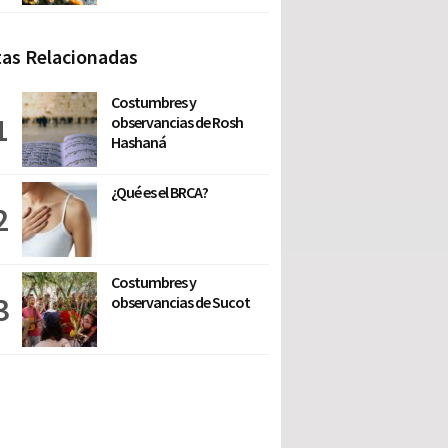
as Relacionadas
Costumbres y
observancias de Rosh
Hashaná
¿Qué es el BRCA?
Costumbres y
observancias de Sucot