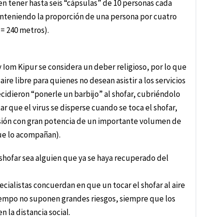
n tener hasta seis “cápsulas” de 10 personas cada
manteniendo la proporción de una persona por cuatro
= 240 metros).
 Iom Kipur se considera un deber religioso, por lo que
ire libre para quienes no desean asistir a los servicios
dieron “ponerle un barbijo” al shofar, cubriéndolo
r que el virus se disperse cuando se toca el shofar,
lsión con gran potencia de un importante volumen de
que lo acompañan).
hofar sea alguien que ya se haya recuperado del
ecialistas concuerdan en que un tocar el shofar al aire
iempo no suponen grandes riesgos, siempre que los
 la distancia social.