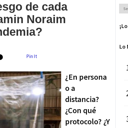
iesgo de cada
Secc
Iamin Noraim
¡Lo
andemia?
Lo 
Pin It
¿En persona
o a
distancia?
¿Con qué
protocolo? ¿Y