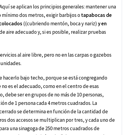
Aquí se aplican los principios generales: mantener una
o mínimo dos metros, exigir barbijos o
tapabocas de
 colocados
((cubriendo mentón, boca y nariz)
y en
 de aire adecuado y, si es posible, realizar pruebas
 servicios al aire libre, pero no en las carpas o gazebos
munidades.
l de hacerlo bajo techo, porque se está congregando
e no es el adecuado, como en el centro de esas
ho, debe ser en grupos de no más de 10 personas,
ión de 1 persona cada 4 metros cuadrados. La
cerrado se determina en función de la cantidad de
eros dos accesos se multiplican por tres, y cada uno de
, para una sinagoga de 250 metros cuadrados de