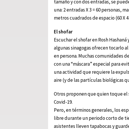
tamaño y con dos entradas, se puede
una: 2 entradas X 3 = 60 personas, 
metros cuadrados de espacio (60 X 4 
El shofar
Escuchar el shofar en Rosh Hashaná y
algunas sinagogas ofrecen tocarlo al a
en persona. Muchas comunidades deci
con una “máscara” especial para evita
una actividad que requiere la expu
aire (y de las partículas biológicas 
Otros proponen que quien toque el s
Covid-19.
Pero, en términos generales, los esp
libre durante un periodo corto de t
asistentes lleven tapabocas y guarden