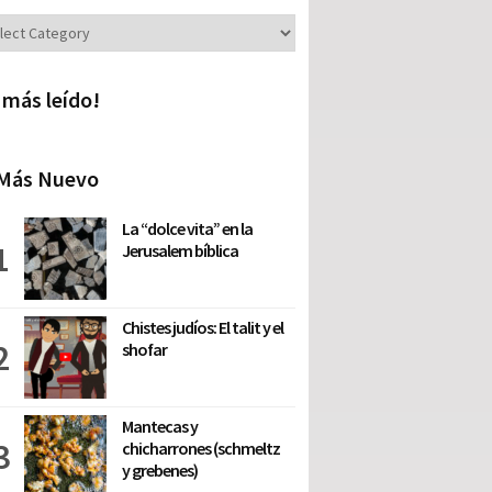
iones
 más leído!
Más Nuevo
La “dolce vita” en la
Jerusalem bíblica
Chistes judíos: El talit y el
shofar
Mantecas y
chicharrones (schmeltz
y grebenes)