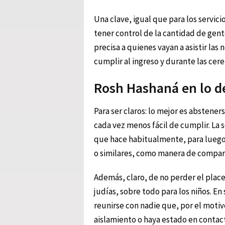
Una clave, igual que para los servicio
tener control de la cantidad de gent
precisa a quienes vayan a asistir las
cumplir al ingreso y durante las cer
Rosh Hashaná en lo d
Para ser claros: lo mejor es abstener
cada vez menos fácil de cumplir. La 
que hace habitualmente, para luego 
o similares, como manera de compart
Además, claro, de no perder el place
judías, sobre todo para los niños. En
reunirse con nadie que, por el moti
aislamiento o haya estado en contact