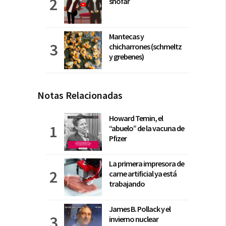
shofar
Mantecas y
chicharrones (schmeltz
y grebenes)
Notas Relacionadas
Howard Temin, el
“abuelo” de la vacuna de
Pfizer
La primera impresora de
carne artificial ya está
trabajando
James B. Pollack y el
invierno nuclear