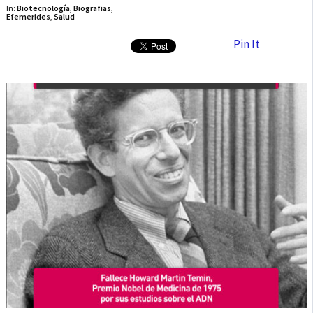
In:
Biotecnología
,
Biografias
,
Efemerides
,
Salud
Pin It