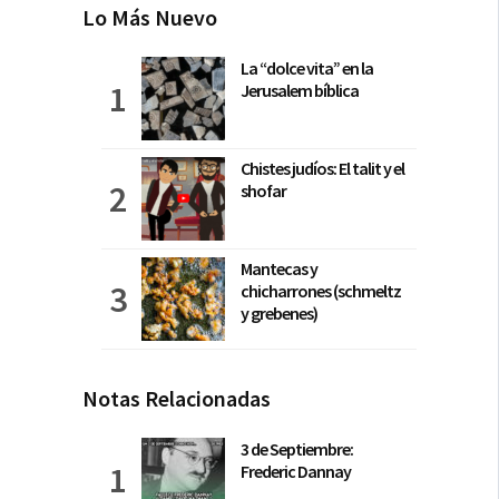
Lo Más Nuevo
La “dolce vita” en la
Jerusalem bíblica
Chistes judíos: El talit y el
shofar
Mantecas y
chicharrones (schmeltz
y grebenes)
Notas Relacionadas
3 de Septiembre:
Frederic Dannay