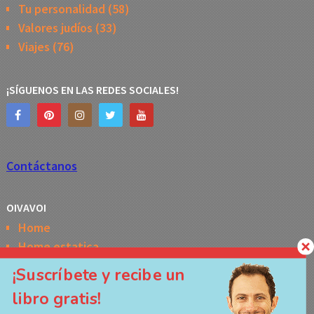
Tu personalidad
(58)
Valores judíos
(33)
Viajes
(76)
¡SÍGUENOS EN LAS REDES SOCIALES!
Contáctanos
OIVAVOI
Home
Home estatica
Horóscopo semanal de la Kabbalah
¡Suscríbete y recibe un
Memes
libro gratis!
No Access