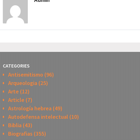
Admin
CATEGORIES
Antisemitismo
(96)
Arqueologia
(25)
Arte
(12)
Article
(7)
Astrología hebrea
(49)
Autodefensa intelectual
(10)
Biblia
(43)
Biografias
(355)