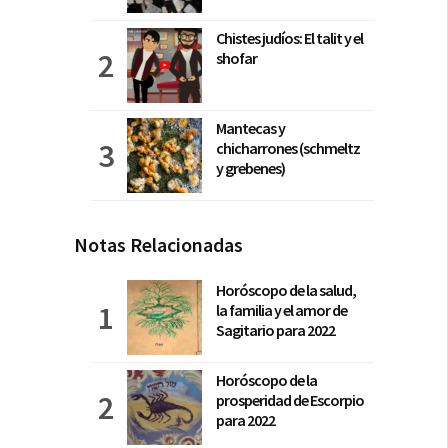
Chistes judíos: El talit y el
shofar
Mantecas y
chicharrones (schmeltz
y grebenes)
Notas Relacionadas
Horóscopo de la salud,
la familia y el amor de
Sagitario para 2022
Horóscopo de la
prosperidad de Escorpio
para 2022