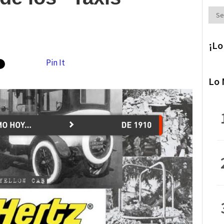
Secc
¡Lo
Pin It
Lo 