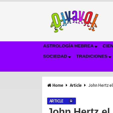
ASTROLOGÍA HEBREA
CIE
SOCIEDAD
TRADICIONES
Home
Article
John Hertz el
ARTICLE
John Hertz el 