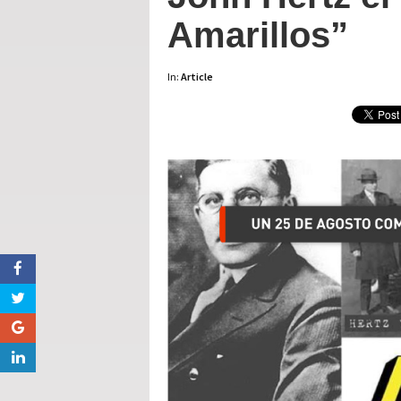
Amarillos”
In:
Article