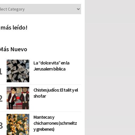
iones
 más leído!
Más Nuevo
La “dolce vita” en la
Jerusalem bíblica
Chistes judíos: El talit y el
shofar
Mantecas y
chicharrones (schmeltz
y grebenes)