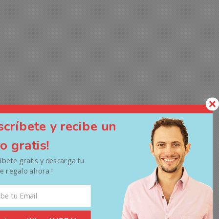
scríbete y recibe un
ro gratis!
ríbete gratis y descarga tu
de regalo ahora !