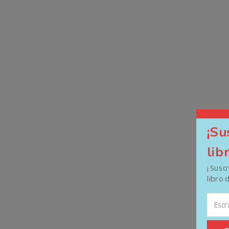
¡Su
lib
¡ Susc
libro 