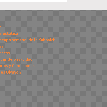
I
e
 estatica
scopo semanal de la Kabbalah
es
ccess
icas de privacidad
inos y Condiciones
 es Oivavoi?