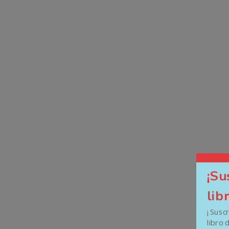
¡Su
lib
¡ Susc
libro 