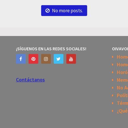
No more posts.
¡SÍGUENOS EN LAS REDES SOCIALES!
OIVAVO
Hom
Home
Horó
Contáctanos
Mem
No A
Polít
Térm
¿Qué