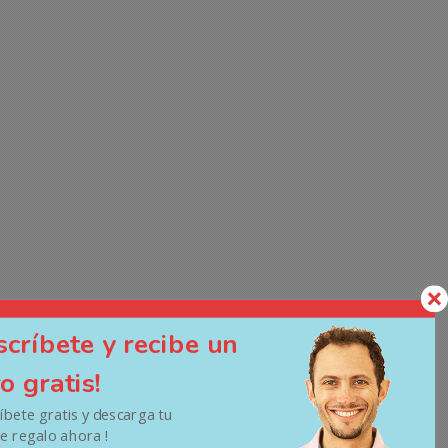
scríbete y recibe un
ro gratis!
ríbete gratis y descarga tu
de regalo ahora !