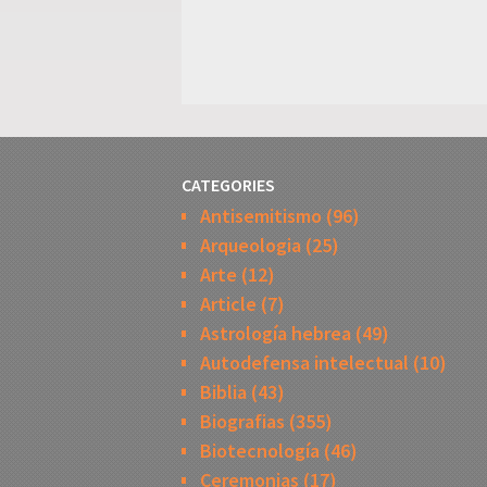
CATEGORIES
Antisemitismo
(96)
Arqueologia
(25)
Arte
(12)
Article
(7)
Astrología hebrea
(49)
Autodefensa intelectual
(10)
Biblia
(43)
Biografias
(355)
Biotecnología
(46)
Ceremonias
(17)