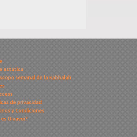
I
e
 estatica
scopo semanal de la Kabbalah
es
ccess
icas de privacidad
inos y Condiciones
 es Oivavoi?