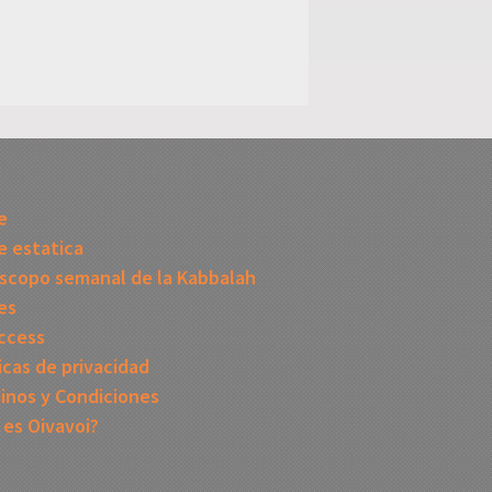
I
e
 estatica
scopo semanal de la Kabbalah
es
ccess
icas de privacidad
inos y Condiciones
 es Oivavoi?