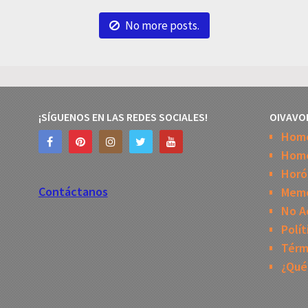
No more posts.
¡SÍGUENOS EN LAS REDES SOCIALES!
OIVAVO
Hom
Home
Horó
Contáctanos
Mem
No A
Polít
Térm
¿Qué