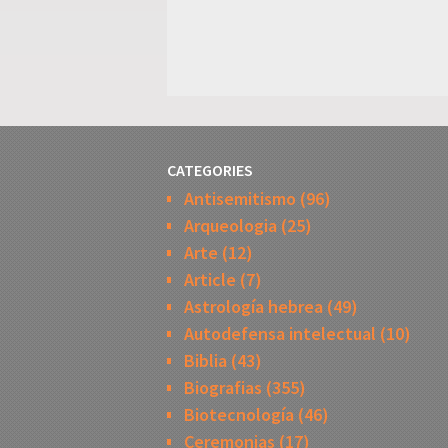
CATEGORIES
Antisemitismo
(96)
Arqueologia
(25)
Arte
(12)
Article
(7)
Astrología hebrea
(49)
Autodefensa intelectual
(10)
Biblia
(43)
Biografias
(355)
Biotecnología
(46)
Ceremonias
(17)