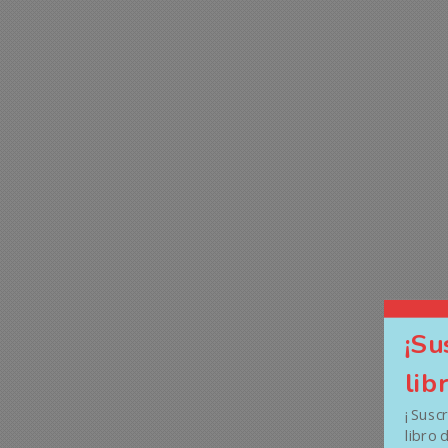
¡Su
lib
¡ Susc
libro 