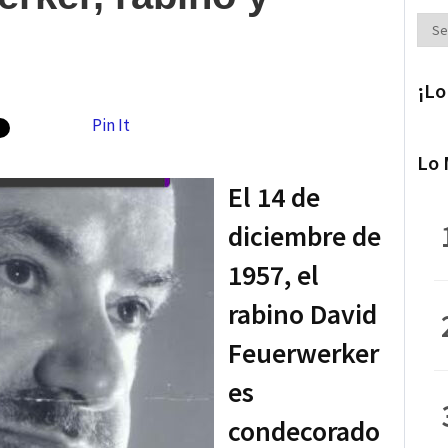
Secc
¡Lo
Pin It
Lo 
El 14 de
diciembre de
1957, el
rabino David
Feuerwerker
es
condecorado