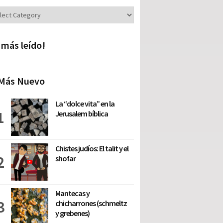
iones
 más leído!
Más Nuevo
La “dolce vita” en la
Jerusalem bíblica
Chistes judíos: El talit y el
shofar
Mantecas y
chicharrones (schmeltz
y grebenes)