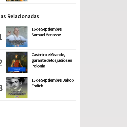
as Relacionadas
16 de Septiembre:
Samuel Menashe
Casimiro el Grande,
garante de los judíos en
Polonia
15 de Septiembre: Jakob
Ehrlich