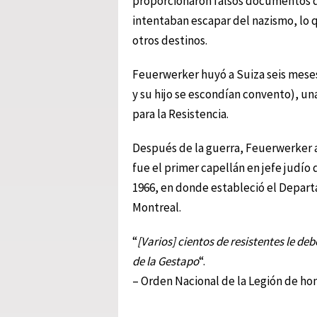
proporcionaron falsos documentos de
intentaban escapar del nazismo, lo q
otros destinos.
Feuerwerker huyó a Suiza seis meses
y su hijo se escondían convento), un
para la Resistencia.
Después de la guerra, Feuerwerker ay
fue el primer capellán en jefe judío 
1966, en donde estableció el Depart
Montreal.
“
[Varios] cientos de resistentes le d
de la Gestapo
“.
– Orden Nacional de la Legión de ho