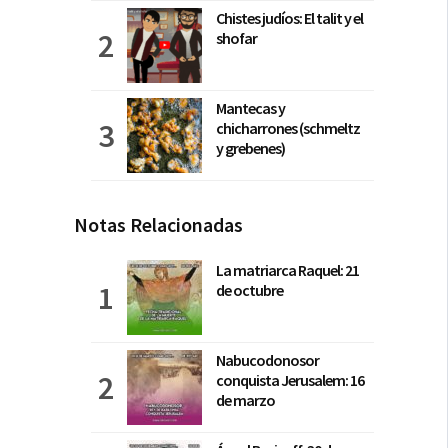
Chistes judíos: El talit y el
shofar
Mantecas y
chicharrones (schmeltz
y grebenes)
Notas Relacionadas
La matriarca Raquel: 21
de octubre
Nabucodonosor
conquista Jerusalem: 16
de marzo